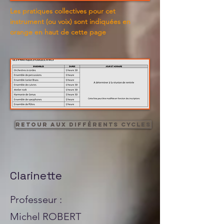
Les pratiques collectives pour cet
instrument (ou voix) sont indiquées en
orange en haut de cette page
Retour aux différents cycles
Clarinette
Professeur :
Michel ROBERT